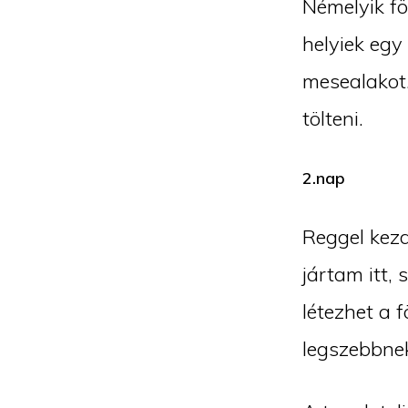
Némelyik fö
helyiek egy 
mesealakot.
tölteni.
2.nap
Reggel kezd
jártam itt,
létezhet a 
legszebbne