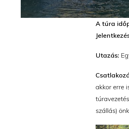
A túra idő
Jelentkezé
Utazás:
Eg
Csatlakozá
akkor erre 
túravezetés
szállás) ön