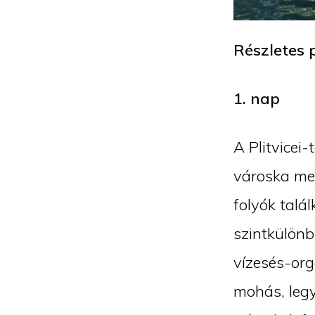
Részletes 
1. nap
A Plitvicei
városka mel
folyók talál
szintkülönb
vízesés-org
mohás, legy