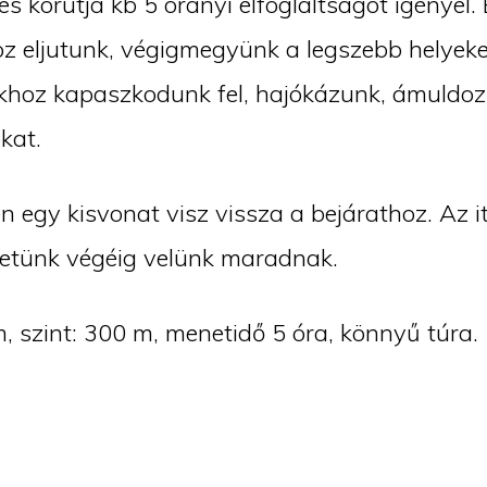
es körútja kb 5 órányi elfoglaltságot igényel.
z eljutunk, végigmegyünk a legszebb helyeke
okhoz kapaszkodunk fel, hajókázunk, ámuldo
kat.
n egy kisvonat visz vissza a bejárathoz. Az it
letünk végéig velünk maradnak.
, szint: 300 m, menetidő 5 óra, könnyű túra.