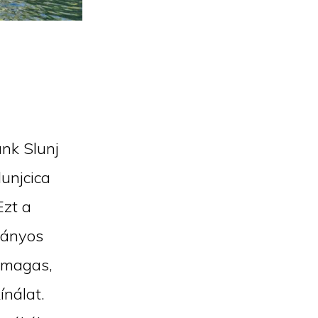
unk Slunj
lunjcica
Ezt a
ványos
, magas,
ínálat.