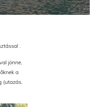
ztással .
val jönne,
zőknek a
g (utazás,