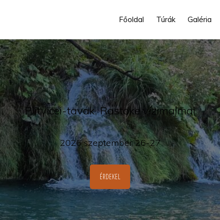
Főoldal
Túrák
Galéria
Plitvicei-tavak, Rastoke vízimalmai
2026 szeptember 26-27
ÉRDEKEL