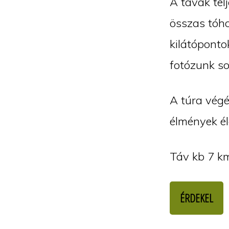
A tavak telj
összas tóho
kilátópont
fotózunk so
A túra végé
élmények é
Táv kb 7 km
ÉRDEKEL