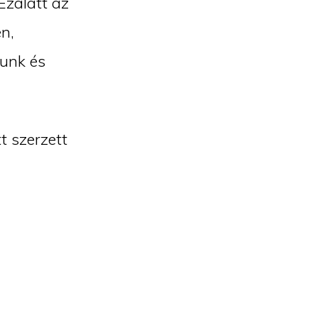
 Ezalatt az
n,
zunk és
t szerzett