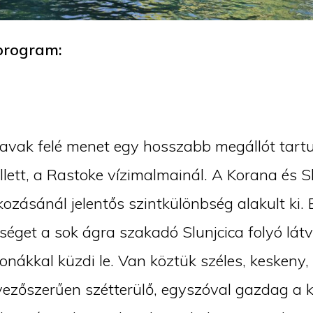
program:
-tavak felé menet egy hosszabb megállót tart
lett, a Rastoke vízimalmainál. A Korana és S
kozásánál jelentős szintkülönbség alakult ki. 
séget a sok ágra szakadó Slunjcica folyó lát
onákkal küzdi le. Van köztük széles, keskeny
ezőszerűen szétterülő, egyszóval gazdag a k