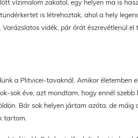
lött vízimalom zakatol, egy helyen ma is hasz
tündérkertet is létrehoztak, ahol a hely legen
 Varázslatos vidék, pár órát észrevétlenül el
ünk a Plitvicei-tavaknál. Amikor életemben e
 sok-sok éve, azt mondtam, hogy ennél szebb
földön. Bár sok helyen jártam azóta, de máig 
k tartom.