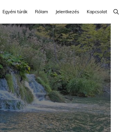
Show
Egyéni túrák
Rólam
Jelentkezés
Kapcsolat
Search