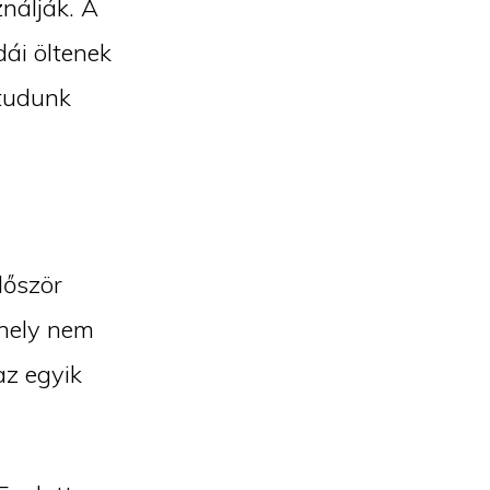
nálják. A
dái öltenek
 tudunk
lőször
 hely nem
az egyik