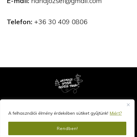
E-mail:
hahajozsef@gmail.com
Telefon:
+36 30 409 0806
Copyright © 2026 · Hadnagy József erdélyi túrái - www.fenyveseim.hu
A felhasználói élmény érdekében sütiket gyűjtünk!
Miért?
Rendben!