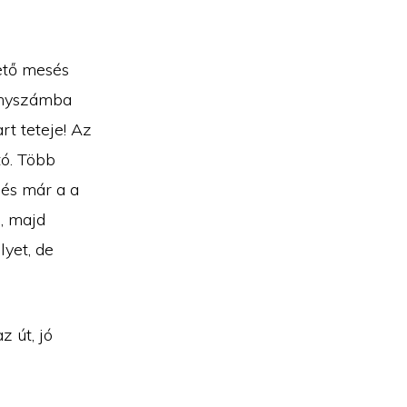
ető mesés
ényszámba
t teteje! Az
tó. Több
 és már a a
, majd
yet, de
z út, jó