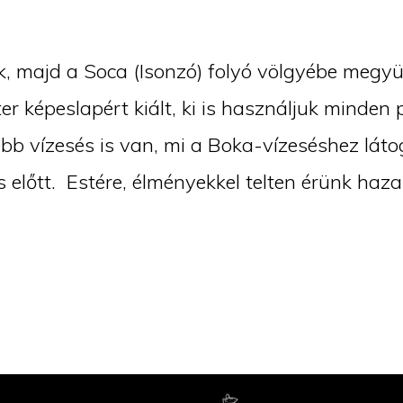
, majd a Soca (Isonzó) folyó völgyébe megyün
r képeslapért kiált, ki is használjuk minden 
bb vízesés is van, mi a Boka-vízeséshez láto
 előtt. Estére, élményekkel telten érünk haza