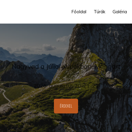
Főoldal
Túrák
Galéria
Nagyvad a Júliai-Alpokban: Mangart
2026. augusztus 20-21-22
ÉRDEKEL