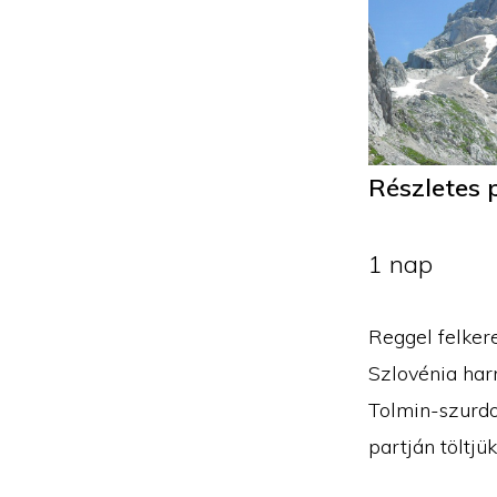
Részletes 
1 nap
Reggel felker
Szlovénia har
Tolmin-szurdo
partján töltjü