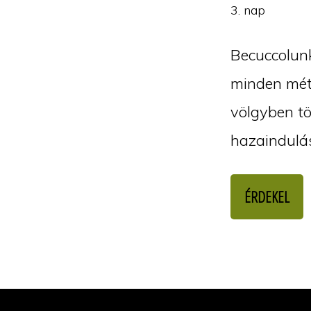
3. nap
Becuccolunk
minden méte
völgyben tö
hazaindulás
ÉRDEKEL