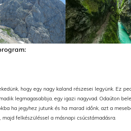
program:
ekedünk, hogy egy nagy kaland részesei legyünk. Ez pe
madik legmagasabbja, egy igazi nagyvad. Odaúton bel
kba ha jegyhez jutunk és ha marad időnk, azt a mesebe
k, majd felkészüléssel a másnapi csúcstámadásra.