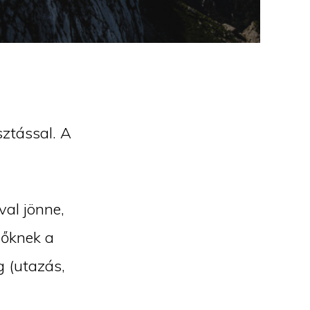
ztással. A
val jönne,
zőknek a
g (utazás,