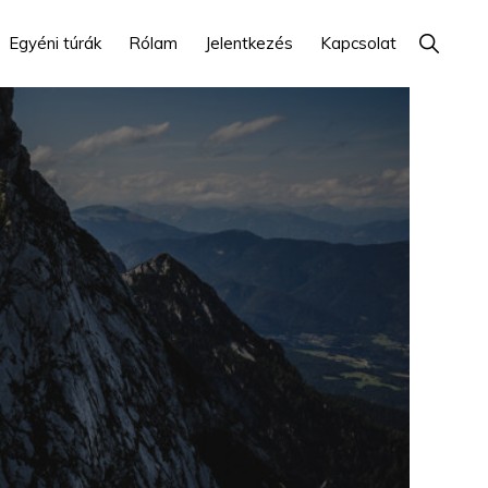
Show
Egyéni túrák
Rólam
Jelentkezés
Kapcsolat
Search