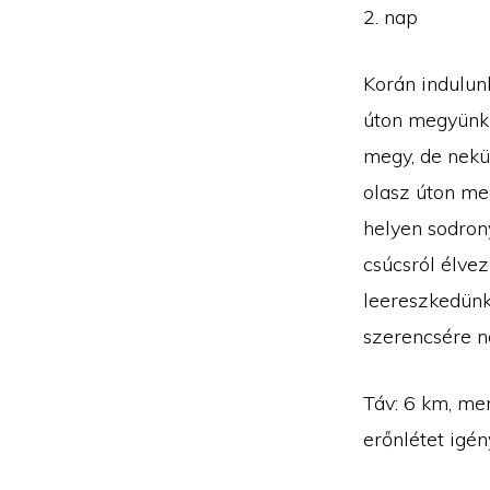
2. nap
Korán indulun
úton megyünk
megy, de nekü
olasz úton meg
helyen sodrony
csúcsról élve
leereszkedünk
szerencsére ne
Táv: 6 km, men
erőnlétet igén