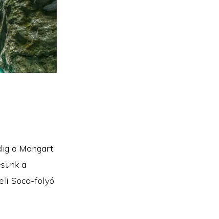
dig a Mangart,
esünk a
li Soca-folyó