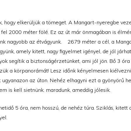
k, hogy elkerüljük a tömeget. A Mangart-nyeregbe vez
 fel 2000 méter fölé. Ez az út már önmagában is élm
nk nagyobb az étvágyunk. 2679 méter a cél, a Mangar
yünk, amely kitett, nagy figyelmet igényel, de jól járha
ok segítik a biztonságérzetünket, ami jól jön. Bő 3 óra
zzük a körpanorámát! Lesz időnk kényelmesen kiélvezni
 ugyanazon az úton. Nehéz elhagyni ezt a gyönyörű hel
m is kell sietnünk. maradunk, ameddig jólesik.
etidő 5 óra, nem hosszú, de nehéz túra. Sziklás, kitett a
yel.