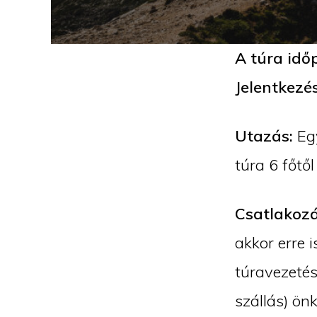
A túra idő
Jelentkezé
Utazás:
Eg
túra 6 főtő
Csatlakozá
akkor erre 
túravezetés
szállás) ön