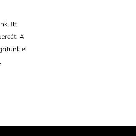
k. Itt
percét. A
gatunk el
.