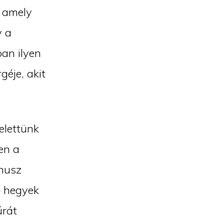
, amely
y a
ban ilyen
géje, akit
elettünk
en a
énusz
ő hegyek
úrát