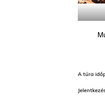
Mu
A túra idő
Jelentkezés