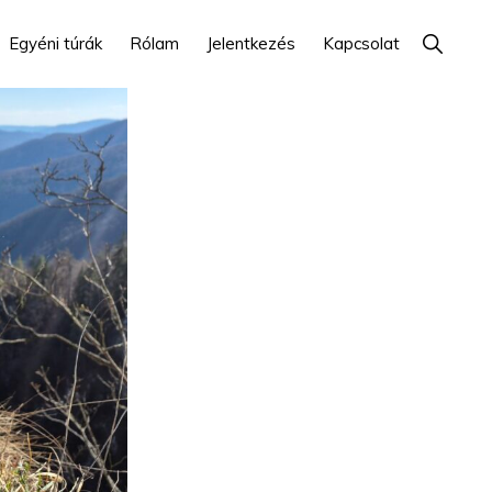
Show
Egyéni túrák
Rólam
Jelentkezés
Kapcsolat
Search