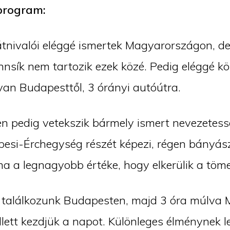
program:
átnivalói eléggé ismertek Magyarországon, de
nsík nem tartozik ezek közé. Pedig eléggé köz
an Budapesttől, 3 órányi autóútra.
 pedig vetekszik bármely ismert nevezetess
si-Érchegység részét képezi, régen bányász
ma a legnagyobb értéke, hogy elkerülik a töm
l találkozunk Budapesten, majd 3 óra múlva 
lett kezdjük a napot. Különleges élménynek 