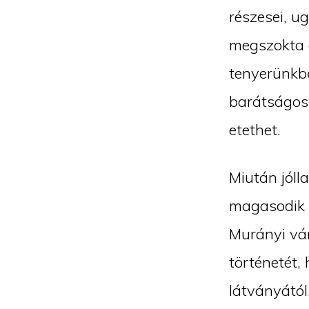
részesei, u
megszokta a
tenyerünkbő
barátságos 
etethet.
Miután jóll
magasodik 
Murányi vá
történetét,
látványától