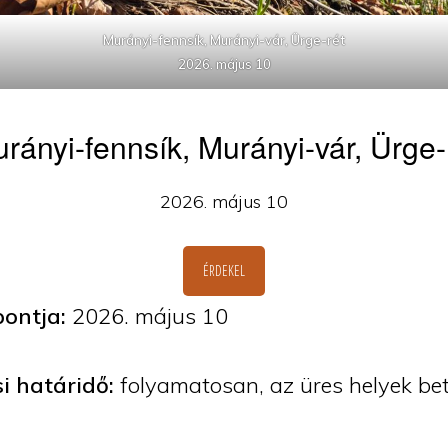
Murányi-fennsík, Murányi-vár, Ürge-rét
2026. május 10
rányi-fennsík, Murányi-vár, Ürge-
2026. május 10
ÉRDEKEL
pontja:
2026. május 10
i határidő:
folyamatosan, az üres helyek bet