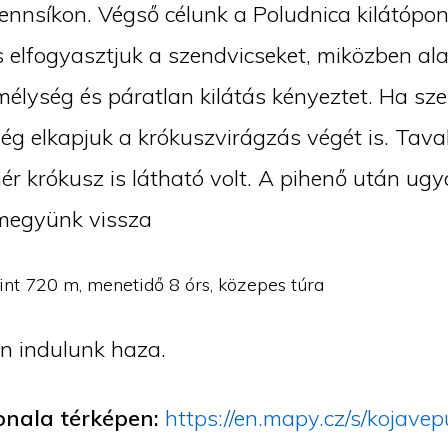
ennsíkon. Végső célunk a Poludnica kilátópon
 elfogyasztjuk a szendvicseket, miközben al
mélység és páratlan kilátás kényeztet. Ha sz
g elkapjuk a krókuszvirágzás végét is. Tava
hér krókusz is látható volt. A pihenő után u
megyünk vissza
zint 720 m, menetidő 8 órs, közepes túra
n indulunk haza.
onala térképen:
https://en.mapy.cz/s/kojave