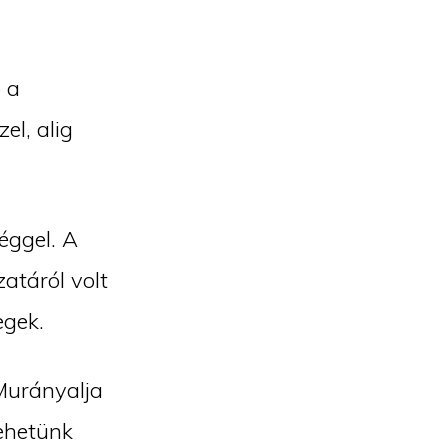
 a
el, alig
éggel. A
atáról volt
egek.
Murányalja
lehetünk