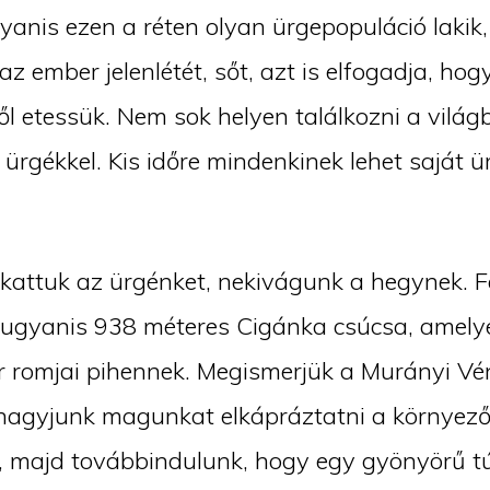
gyanis ezen a réten olyan ürgepopuláció lakik
z ember jelenlétét, sőt, azt is elfogadja, hog
l etessük. Nem sok helyen találkozni a világ
ürgékkel. Kis időre mindenkinek lehet saját ür
akattuk az ürgénket, nekivágunk a hegynek. F
ugyanis 938 méteres Cigánka csúcsa, amely
r romjai pihennek. Megismerjük a Murányi V
 hagyjunk magunkat elkápráztatni a környez
, majd továbbindulunk, hogy egy gyönyörű t