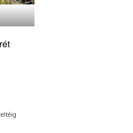
rét
eltéig