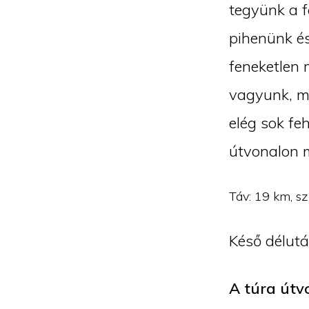
tegyünk a f
pihenünk és
feneketlen 
vagyunk, mé
elég sok fe
útvonalon 
Táv: 19 km, s
Késő délutá
A túra útv