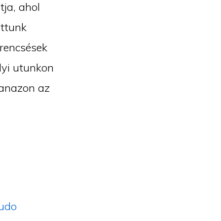
tja, ahol
attunk
erencsések
lyi utunkon
gyanazon az
pudo