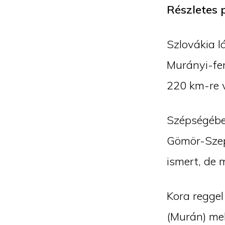
Részletes 
Szlovákia l
Murányi-fen
220 km-re v
Szépségében
Gömör-Szepe
ismert, de 
Kora regge
(Murán) mel