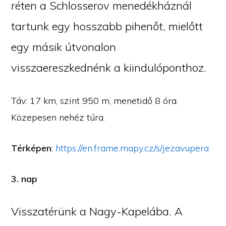
réten a Schlosserov menedékháznál
tartunk egy hosszabb pihenőt, mielőtt
egy másik útvonalon
visszaereszkednénk a kiindulóponthoz.
Táv: 17 km, szint 950 m, menetidő 8 óra.
Közepesen nehéz túra.
Térképen
:
https://en.frame.mapy.cz/s/jezavupera
3. nap
Visszatérünk a Nagy-Kapelába. A