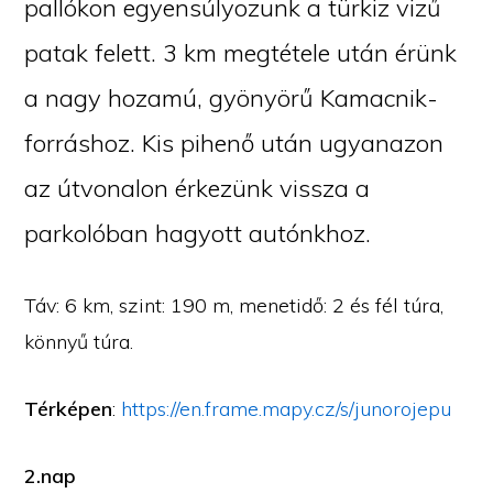
pallókon egyensúlyozunk a türkiz vizű
patak felett. 3 km megtétele után érünk
a nagy hozamú, gyönyörű Kamacnik-
forráshoz. Kis pihenő után ugyanazon
az útvonalon érkezünk vissza a
parkolóban hagyott autónkhoz.
Táv: 6 km, szint: 190 m, menetidő: 2 és fél túra,
könnyű túra.
Térképen
:
https://en.frame.mapy.cz/s/junorojepu
2.nap