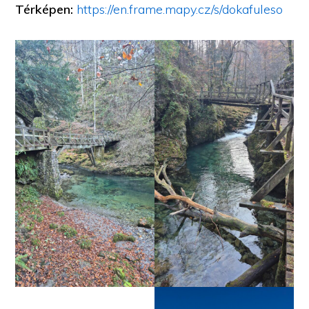
Térképen:
https://en.frame.mapy.cz/s/dokafuleso