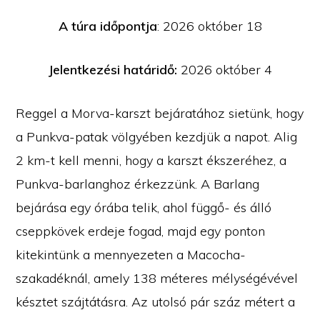
A túra időpontja
: 2026 október 18
Jelentkezési határidő:
2026 október 4
Reggel a Morva-karszt bejáratához sietünk, hogy
a Punkva-patak völgyében kezdjük a napot. Alig
2 km-t kell menni, hogy a karszt ékszeréhez, a
Punkva-barlanghoz érkezzünk. A Barlang
bejárása egy órába telik, ahol függő- és álló
cseppkövek erdeje fogad, majd egy ponton
kitekintünk a mennyezeten a Macocha-
szakadéknál, amely 138 méteres mélységévével
késztet szájtátásra. Az utolsó pár száz métert a