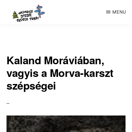
Skip
MENU
to
main
HADNAGY
Túrák
JÓZSEF
content
ERDÉLYI
Erdélyben
TÚRÁI
30
Kaland Moráviában,
éves
vagyis a Morva-karszt
tapasztalattal.
szépségei