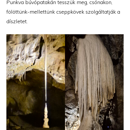
Punkva búvópatakán tesszük meg, csónakon,
fölöttünk-mellettünk cseppkövek szolgáltatják a
díszletet.