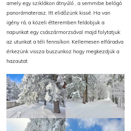
amely egy sziklákon átnyúló , a semmibe belógó
panorámaterasz. Itt elidőzünk kissé. Ha van
igény rá, a közeli étteremben feldobjuk a
napunkat egy császármorzsával majd folytatjuk
az utunkat a téli fennsíkon. Kellemesen elfáradva
érkezünk vissza buszunkoz hogy megkezdjük a
hazautat.