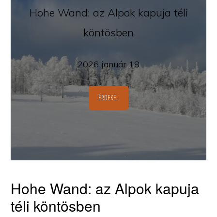
Hohe Wand: az Alpok kapuja téli
köntösben
2026 január 18
ÉRDEKEL
Hohe Wand: az Alpok kapuja
téli köntösben