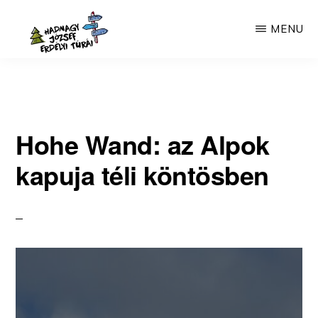
Skip
MENU
to
main
HADNAGY
Túrák
JÓZSEF
content
ERDÉLYI
Erdélyben
TÚRÁI
30
Hohe Wand: az Alpok
éves
kapuja téli köntösben
tapasztalattal.