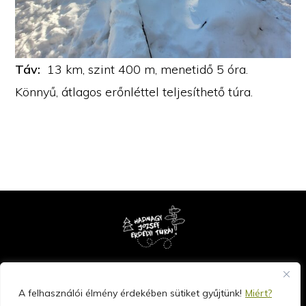
Táv:
13 km, szint 400 m, menetidő 5 óra.
Könnyű, átlagos erőnléttel teljesíthető túra.
Copyright © 2026 · Hadnagy József erdélyi túrái - www.fenyveseim.hu
A felhasználói élmény érdekében sütiket gyűjtünk!
Miért?