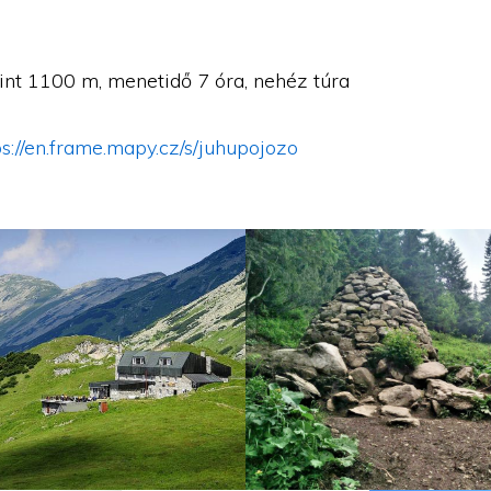
zint 1100 m, menetidő 7 óra, nehéz túra
ps://en.frame.mapy.cz/s/juhupojozo