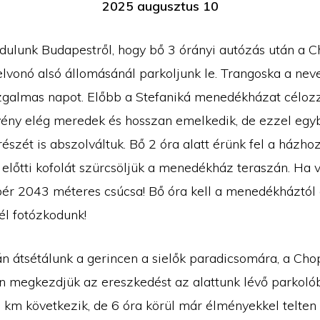
2025 augusztus 10
ndulunk Budapestről, hogy bő 3 órányi autózás után a C
elvonó alsó állomásánál parkoljunk le. Trangoska a nev
galmas napot. Előbb a Stefaniká menedékházat céloz
vény elég meredek és hosszan emelkedik, de ezzel egy
szét is abszolváltuk. Bő 2 óra alatt érünk fel a házhoz
előtti kofolát szürcsöljük a menedékház teraszán. Ha 
ér 2043 méteres csúcsa! Bő óra kell a menedékháztól 
él fotózkodunk!
án átsétálunk a gerincen a sielők paradicsomára, a Cho
án megkezdjük az ereszkedést az alattunk lévő parkoló
 km következik, de 6 óra körül már élményekkel telten 