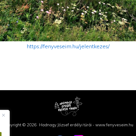
https://fenyveseim.hu/jelentkezes/
Copyright © 2026 · Hadnagy József erdélyi túrái - www.fenyveseim.hu