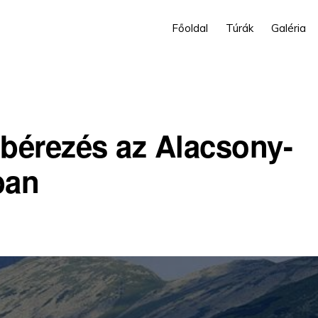
Főoldal
Túrák
Galéria
érezés az Alacsony-
ban