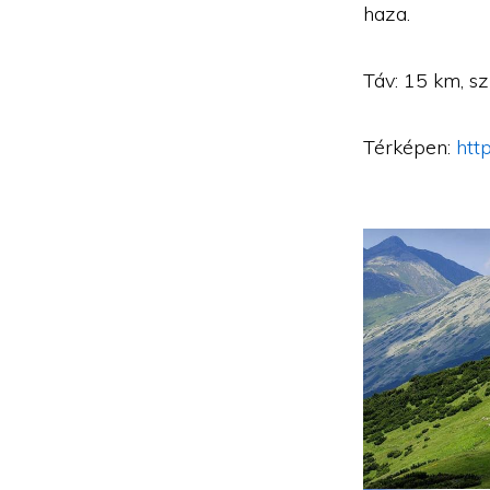
haza.
Táv: 15 km, s
Térképen:
htt