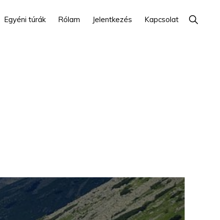
Show
Egyéni túrák
Rólam
Jelentkezés
Kapcsolat
Search