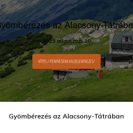
yömbérezés az Alacsony-Tátráb
2025 augusztus 10
HTTPS://FENYVESEIM.HU/JELENTKEZES/
Gyömbérezés az Alacsony-Tátrában