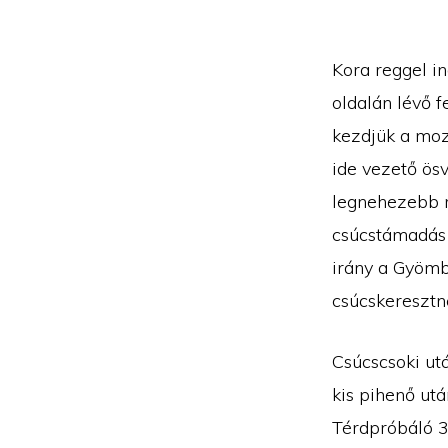
Kora reggel i
oldalán lévő f
kezdjük a moz
ide vezető ös
legnehezebb ré
csúcstámadás 
irány a Gyömb
csúcskeresztn
Csúcscsoki ut
kis pihenő ut
Térdpróbáló 3