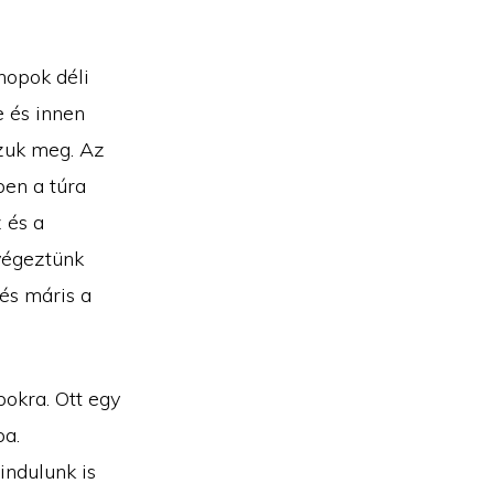
hopok déli
e és innen
zuk meg. Az
ben a túra
 és a
végeztünk
és máris a
pokra. Ott egy
ba.
indulunk is