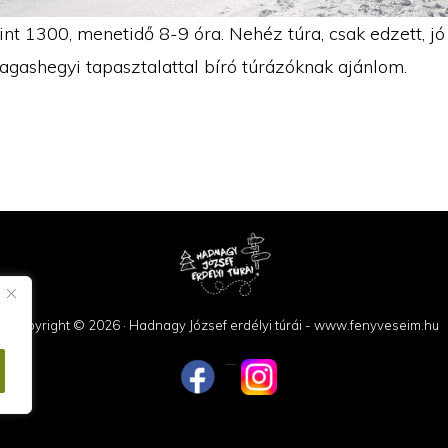
int 1300, menetidő 8-9 óra. Nehéz túra, csak edzett, jó
agashegyi tapasztalattal bíró túrázóknak ajánlom.
Copyright © 2026 · Hadnagy József erdélyi túrái - www.fenyveseim.hu