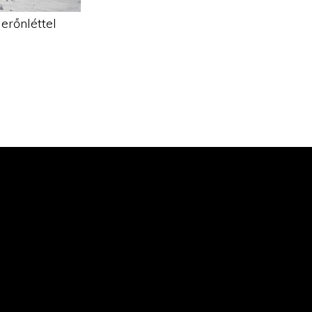
 erőnléttel