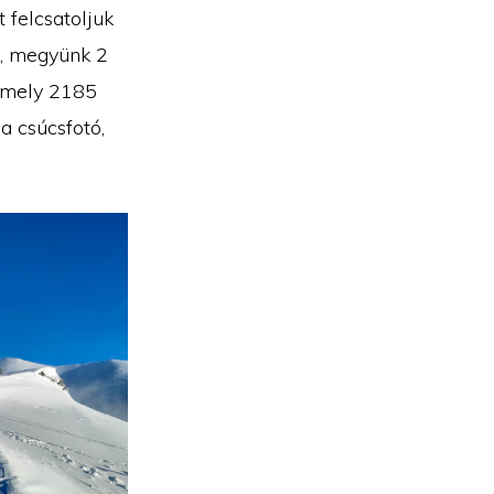
t felcsatoljuk
t, megyünk 2
 amely 2185
a csúcsfotó,