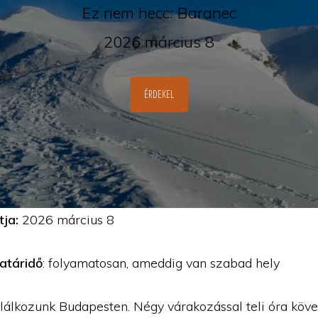
Ez nem hecc: Baranec
2026 március 8
ÉRDEKEL
tja:
2026 március 8
határidő
: folyamatosan, ameddig van szabad hely
alálkozunk Budapesten. Négy várakozással teli óra köve