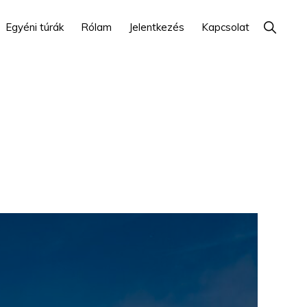
Show
Egyéni túrák
Rólam
Jelentkezés
Kapcsolat
Search