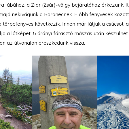
tra lábához, a Ziar (Zsár)-völgy bejáratához érkezünk. It
majd nekivágunk a Baranecnek. Előbb fenyvesek közöt
a törpefenyves következik. Innen már látjuk a csúcsot,
ja a látképet. 5 órányi fárasztó mászás után készülhet 
n az útvonalon ereszkedünk vissza.