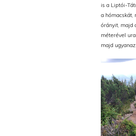
is a Liptói-Tá
a hómacskát, 
órányit, majd 
méterével ural
majd ugyanazo