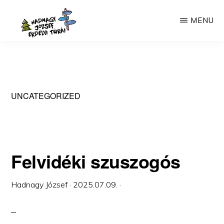
Skip
MENU
to
main
HADNAGY
Túrák
JÓZSEF
content
ERDÉLYI
Erdélyben
TÚRÁI
30
UNCATEGORIZED
éves
tapasztalattal.
Felvidéki szuszogós
Hadnagy József
·
2025.07.09.
·