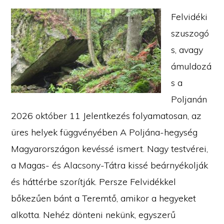
Felvidéki
szuszogó
s, avagy
ámuldozá
s a
Poljanán
2026 október 11 Jelentkezés folyamatosan, az
üres helyek függvényében A Poljána-hegység
Magyarországon kevéssé ismert. Nagy testvérei,
a Magas- és Alacsony-Tátra kissé beárnyékolják
és háttérbe szorítják. Persze Felvidékkel
bőkezűen bánt a Teremtő, amikor a hegyeket
alkotta. Nehéz dönteni nekünk, egyszerű