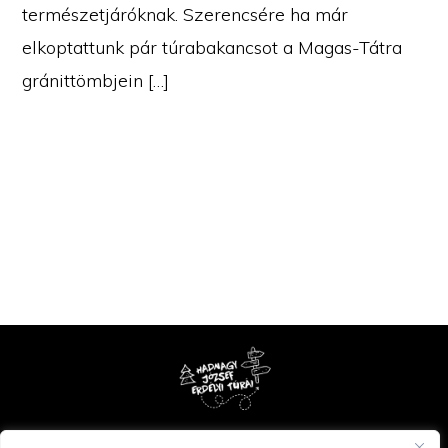
természetjáróknak. Szerencsére ha már
elkoptattunk pár túrabakancsot a Magas-Tátra
gránittömbjein […]
Copyright © 2026 · Hadnagy József erdélyi túrái - www.fenyveseim.hu