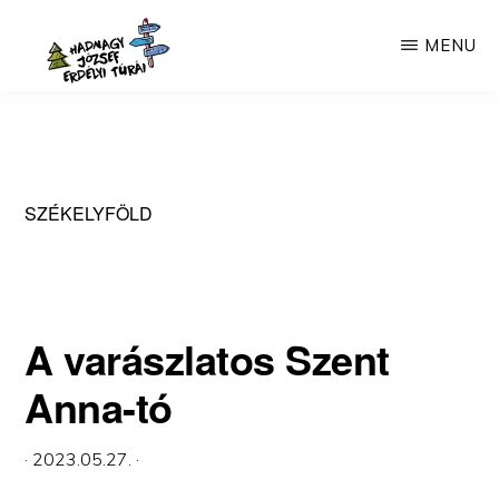
Skip
MENU
to
main
HADNAGY
Túrák
JÓZSEF
content
ERDÉLYI
Erdélyben
TÚRÁI
30
SZÉKELYFÖLD
éves
tapasztalattal.
A varászlatos Szent
Anna-tó
·
2023.05.27.
·