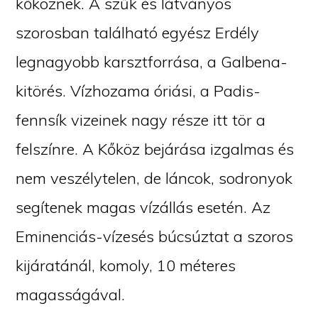
kőköznek. A szűk és látványos
szorosban található egyész Erdély
legnagyobb karsztforrása, a Galbena-
kitörés. Vízhozama óriási, a Padis-
fennsík vizeinek nagy része itt tör a
felszínre. A Kőköz bejárása izgalmas és
nem veszélytelen, de láncok, sodronyok
segítenek magas vízállás esetén. Az
Eminenciás-vízesés búcsúztat a szoros
kijáratánál, komoly, 10 méteres
magasságával.