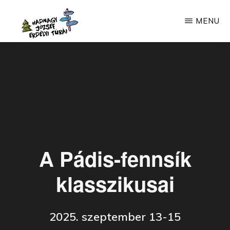
Skip
MENU
to
main
HADNAGY
Túrák
JÓZSEF
content
ERDÉLYI
Erdélyben
TÚRÁI
30
éves
tapasztalattal.
A Pádis-fennsík
klasszikusai
2025. szeptember 13-15