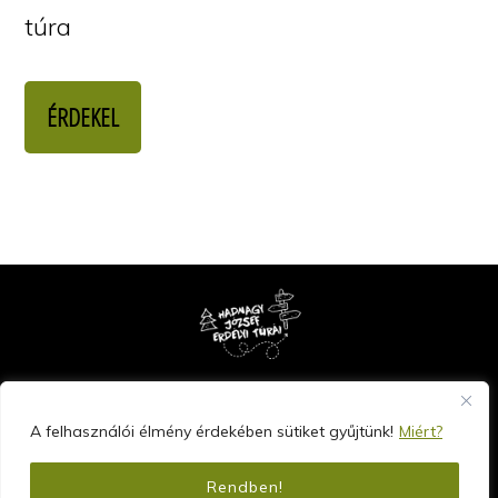
túra
ÉRDEKEL
Copyright © 2026 · Hadnagy József erdélyi túrái - www.fenyveseim.hu
A felhasználói élmény érdekében sütiket gyűjtünk!
Miért?
Rendben!