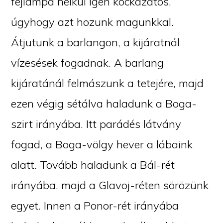
fejlámpa nélkül igen kockázatos,
úgyhogy azt hozunk magunkkal.
Átjutunk a barlangon, a kijáratnál
vízesések fogadnak. A barlang
kijáratánál felmászunk a tetejére, majd
ezen végig sétálva haladunk a Boga-
szirt irányába. Itt parádés látvány
fogad, a Boga-völgy hever a lábaink
alatt. Tovább haladunk a Bál-rét
irányába, majd a Glavoj-réten sörözünk
egyet. Innen a Ponor-rét irányába