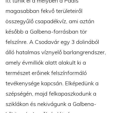
Itt tűnik el a mélyben a Pádis
magasabban fekvő területeiről
összegyűlő csapadékvíz, ami aztán
később a Galbena-forrásban tör
felszínre. A Csodavár egy 3 dolinából
álló hatalmas víznyelő barlangrendszer,
amely évmilliók alatt alakult ki a
természet erőinek felszínformáló
tevékenysége kapcsán. Elképedünk a
szépségén, majd felkapaszkodunk a
sziklákon és nekivágunk a Galbena-